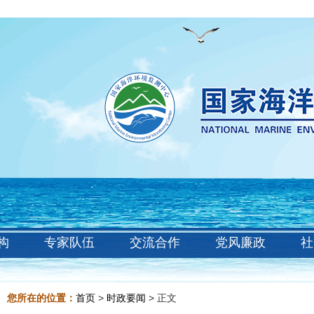
构
专家队伍
交流合作
党风廉政
社
您所在的位置：
首页
>
时政要闻
> 正文