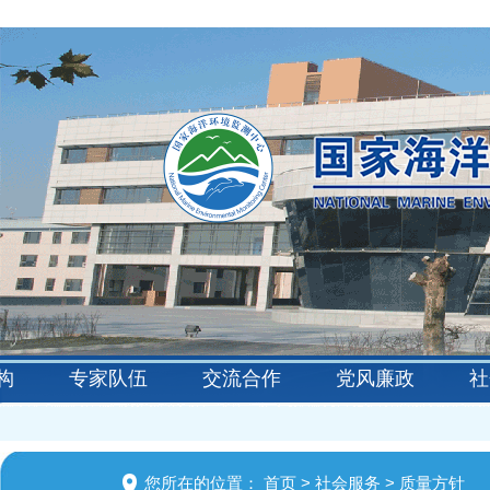
构
专家队伍
交流合作
党风廉政
社
您所在的位置：
首页
>
社会服务
>
质量方针