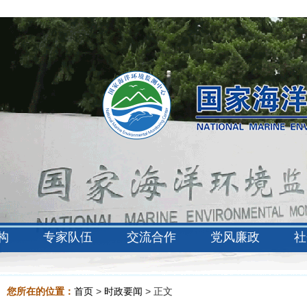
构
专家队伍
交流合作
党风廉政
社
您所在的位置：
首页
>
时政要闻
> 正文