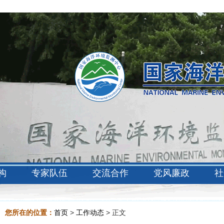
构
专家队伍
交流合作
党风廉政
社
您所在的位置：
首页
>
工作动态
> 正文