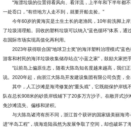
“海漂垃圾的位置得看风向、看洋流，上半年和下半年都不
一处岙口，“有些地方人走不到，就要开船去捡。”
今年60岁的黄海宾是土生土长的老渔民，10年前洗脚上
了垃圾清理船。回收的塑料垃圾可以纳入“蓝色循环”体系，通
在国际市场实现高值化再利用。
2023年获得联合国“地球卫士奖”的海洋塑料治理模式“
游客和村民的海洋垃圾收集储存站点“小蓝之家”，鼓励大家把
“以前岛上偏原生态，随着大陈岛知名度越来越高，我们正
说。2020年起，由浙江大陈岛开发建设集团有限公司负责，
其中，人工沙滩是海湾修复的“重头戏”，它既能保护岸线
队在总长908米的砂质岸线铺下了20多万方沙子。在敞开式
免沙滩流失、偏移和淤积。
与大陈岛诸湾有所不同，浙江首个获评的国家级美丽海湾—
进“半岛工程”，填海造陆虽然为发展争取了空间，却也破坏了