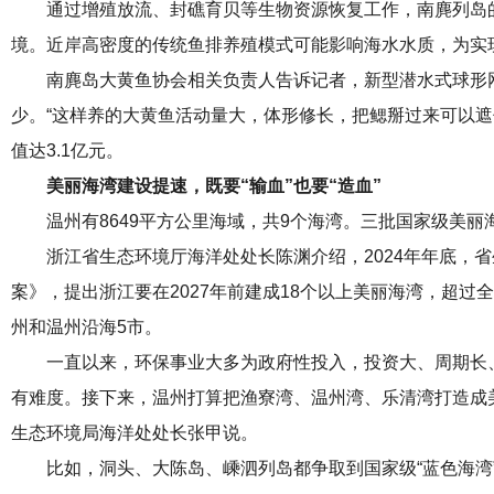
通过增殖放流、封礁育贝等生物资源恢复工作，南麂列岛
境。近岸高密度的传统鱼排养殖模式可能影响海水水质，为实
南麂岛大黄鱼协会相关负责人告诉记者，新型潜水式球形网
少。“这样养的大黄鱼活动量大，体形修长，把鳃掰过来可以遮住
值达3.1亿元。
美丽海湾建设提速，既要“输血”也要“造血”
温州有8649平方公里海域，共9个海湾。三批国家级美
浙江省生态环境厅海洋处处长陈渊介绍，2024年年底，
案》，提出浙江要在2027年前建成18个以上美丽海湾，超
州和温州沿海5市。
一直以来，环保事业大多为政府性投入，投资大、周期长
有难度。接下来，温州打算把渔寮湾、温州湾、乐清湾打造成美
生态环境局海洋处处长张甲说。
比如，洞头、大陈岛、嵊泗列岛都争取到国家级“蓝色海湾