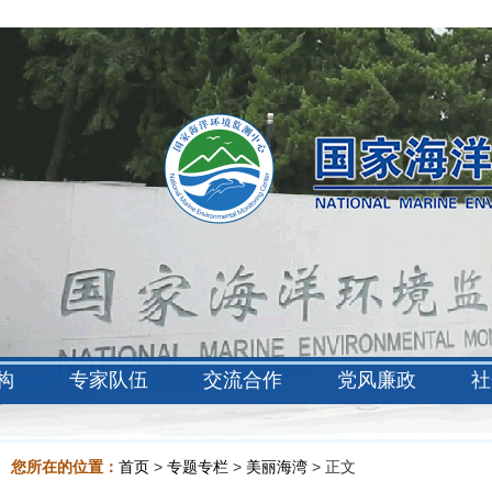
构
专家队伍
交流合作
党风廉政
社
您所在的位置：
首页
>
专题专栏
>
美丽海湾
> 正文