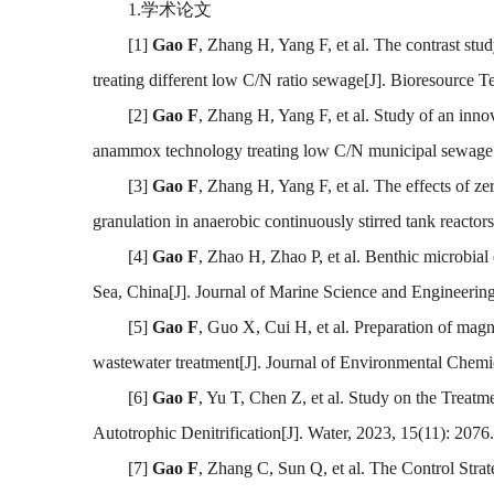
1.学术论文
[1]
Gao F
, Zhang H, Yang F, et al. The contrast s
treating different low C/N ratio sewage[J]. Bioreso
[2]
Gao F
, Zhang H, Yang F, et al. Study of an inno
anammox technology treating low C/N municipal sewa
[3]
Gao F
, Zhang H, Yang F, et al. The effects of z
granulation in anaerobic continuously stirred tank re
[4]
Gao F
, Zhao H, Zhao P, et al. Benthic microbia
Sea, China[J]. Journal of Marine Science and Engin
[5]
Gao F
, Guo X, Cui H, et al. Preparation of ma
wastewater treatment[J]. Journal of Environmental C
[6]
Gao F
, Yu T, Chen Z, et al. Study on the Treat
Autotrophic Denitrification[J]. Water, 2023, 15(11
[7]
Gao F
, Zhang C, Sun Q, et al. The Control Str