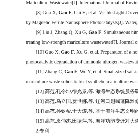
Mariculture Wastewater[J]. International Journal of 
[8] Guo X,
Gao F
, Cui H, et al. Visible-Light-Dr
by Magnetic Ferrite Nanosphere Photocatalysts[J].
[9] Liu J, Zhang Q, Xu G,
Gao F
. Simultaneous nitr
treating low-strength mariculture wastewater[J]. Jou
[10] Guo X,
Gao F
, Xu G, et al. Preparation of a n
photocatalytic degradation of ammonia nitrogen wastewat
[11] Zhang C,
Gao F
, Wu Y, et al. Small-sized salt
mariculture waste solids to treat synthetic mariculture w
[12] 高范,孔令坤,徐光景,等. 海湾生态系统服务研究趋势与
[13] 高范,乌立国,贾世娜,等. 辽河口翅碱蓬降滩修复效果
[14] 高范,孙钦帮,于大涛,等. 基于海洋生态文明的海岛
[15] 高范,袁仲杰,田振萍,等. 海洋功能变迁对大连大窑
2.专利