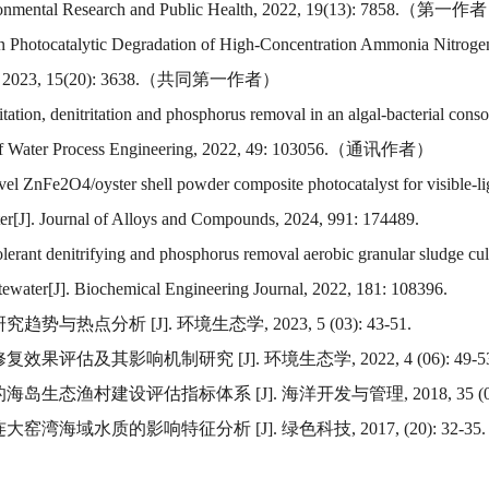
Environmental Research and Public Health, 2022, 19(13): 7858.（第一作
iven Photocatalytic Degradation of High-Concentration Ammonia Nitrog
 Water, 2023, 15(20): 3638.（共同第一作者）
itation, denitritation and phosphorus removal in an algal-bacterial cons
rnal of Water Process Engineering, 2022, 49: 103056.（通讯作者）
ovel ZnFe2O4/oyster shell powder composite photocatalyst for visible-li
er[J]. Journal of Alloys and Compounds, 2024, 991: 174489.
-tolerant denitrifying and phosphorus removal aerobic granular sludge cul
astewater[J]. Biochemical Engineering Journal, 2022, 181: 108396.
热点分析 [J]. 环境生态学, 2023, 5 (03): 43-51.
评估及其影响机制研究 [J]. 环境生态学, 2022, 4 (06): 49-53
生态渔村建设评估指标体系 [J]. 海洋开发与管理, 2018, 35 (08): 
湾海域水质的影响特征分析 [J]. 绿色科技, 2017, (20): 32-35.