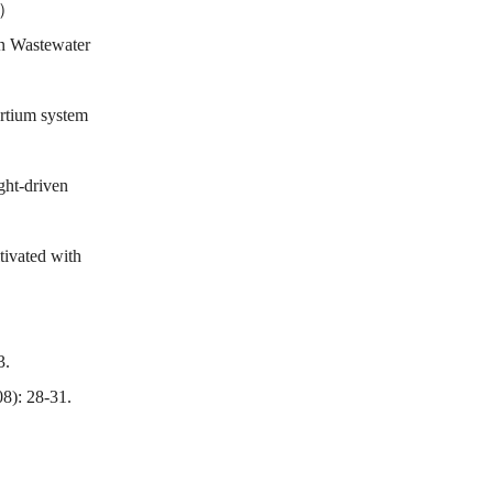
者）
en Wastewater
ortium system
ght-driven
tivated with
.
28-31.