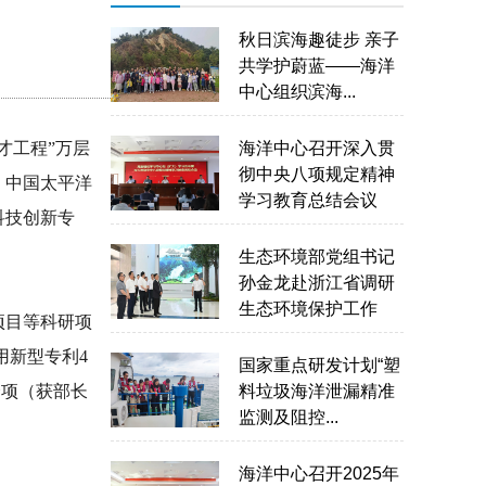
秋日滨海趣徒步 亲子
共学护蔚蓝——海洋
中心组织滨海...
才工程”万层
海洋中心召开深入贯
彻中央八项规定精神
、中国太平洋
学习教育总结会议
科技创新专
生态环境部党组书记
孙金龙赴浙江省调研
生态环境保护工作
项目等科研项
用新型专利4
国家重点研发计划“塑
余项（获部长
料垃圾海洋泄漏精准
监测及阻控...
海洋中心召开2025年