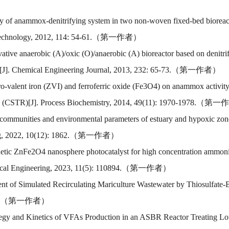
tudy of anammox-denitrifying system in two non-woven fixed-bed biore
urce Technology, 2012, 114: 54-61.（第一作者）
vative anaerobic (A)/oxic (O)/anaerobic (A) bioreactor based on denitri
ge[J]. Chemical Engineering Journal, 2013, 232: 65-73.（第一作者）
ero-valent iron (ZVI) and ferroferric oxide (Fe3O4) on anammox activit
actors (CSTR)[J]. Process Biochemistry, 2014, 49(11): 1970-1978.（
l communities and environmental parameters of estuary and hypoxic zon
eering, 2022, 10(12): 1862.（第一作者）
gnetic ZnFe2O4 nanosphere photocatalyst for high concentration ammoni
hemical Engineering, 2023, 11(5): 110894.（第一作者）
ment of Simulated Recirculating Mariculture Wastewater by Thiosulfate-
): 2076.（第一作者）
ategy and Kinetics of VFAs Production in an ASBR Reactor Treating L