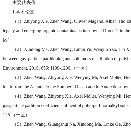
主要代表作：
1.学术论文
（1）Zhiyong Xie, Zhen Wang, Olivier Magand, Alban Thollot,
legacy and emerging organic contaminants in snow at Dome C in the
区）
（2）Xindong Ma, Zhen Wang, Limin Yu, Wenjun Yao, Lin Xiao,
between gas–particle partitioning and soil–moss distribution of polybr
Environment, 2019, 656: 1199-1206.（一区）
（3）Zhen Wang, Zhiyong Xie, Wenying Mi, Axel Möller, Hendri
in air from the Atlantic to the Southern Ocean and in Antarctic 
（4）Zhen Wang, Zhiyong Xie, Axel Möller, Wenying Mi, Hendri
gas/particle partition coefficients of neutral poly-/perfluoroalkyl su
125.（一区）
（5）Zhen Wang, Guangshui Na, Xindong Ma, Linke Ge, Zhongshe