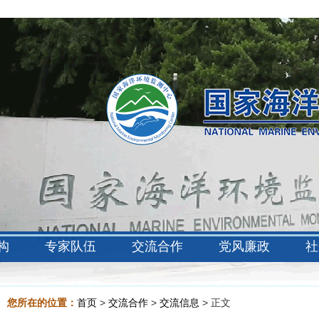
构
专家队伍
交流合作
党风廉政
社
您所在的位置：
首页
>
交流合作
>
交流信息
> 正文