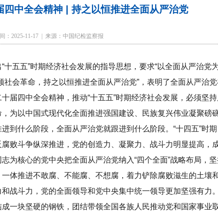
四中全会精神 | 持之以恒推进全面从严治党
：2025-11-17 | 来源：中国纪检监察报
“十五五”时期经济社会发展的指导思想，要求“以全面从严治党为
领社会革命，持之以恒推进全面从严治党”，表明了全面从严治党
十届四中全会精神，推动“十五五”时期经济社会发展，必须坚持
命，为以中国式现代化全面推进强国建设、民族复兴伟业凝聚磅
进到什么阶段，全面从严治党就跟进到什么阶段。“十四五”时期
反腐败斗争纵深推进，党的创造力、凝聚力、战斗力明显提高，
志为核心的党中央把全面从严治党纳入“四个全面”战略布局，坚
，一体推进不敢腐、不能腐、不想腐，着力铲除腐败滋生的土壤
力和战斗力，党的全面领导和党中央集中统一领导更加坚强有力
结成一块坚硬的钢铁，团结带领全国各族人民推动党和国家事业