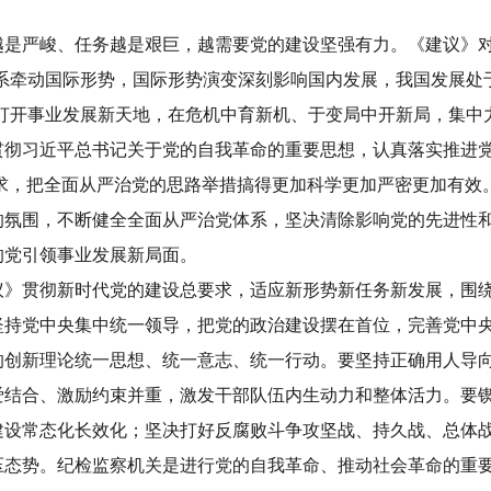
是严峻、任务越是艰巨，越需要党的建设坚强有力。《建议》对“
系牵动国际形势，国际形势演变深刻影响国内发展，我国发展处
打开事业发展新天地，在危机中育新机、于变局中开新局，集中
贯彻习近平总书记关于党的自我革命的重要思想，认真落实推进
要要求，把全面从严治党的思路举措搞得更加科学更加严密更加有效
的氛围，不断健全全面从严治党体系，坚决清除影响党的先进性
的党引领事业发展新局面。
议》贯彻新时代党的建设总要求，适应新形势新任务新发展，围
坚持党中央集中统一领导，把党的政治建设摆在首位，完善党中
的创新理论统一思想、统一意志、统一行动。要坚持正确用人导
爱结合、激励约束并重，激发干部队伍内生动力和整体活力。要
建设常态化长效化；坚决打好反腐败斗争攻坚战、持久战、总体
压态势。纪检监察机关是进行党的自我革命、推动社会革命的重