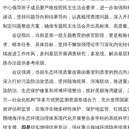
中心领导班子成员要严格按照民主生活会要求，进一步加强和
谈话，坚持问题导向和结果导向，认真梳理查摆问题，深入开
制定问题整改方案，确保专题民主生活会开出高标准、高质量
会议指出，当前是第一批主题教育的收官阶段，更是检验
求、根本任务、具体目标，坚持不懈加强理论学习深化内化转
续改进工作作风，多到基层开展调查研究，多发现、解决基层和
路办法提供参考依据。
会议强调，当前生态环境质量改善由量变到质变的拐点尚未
深入打好污染防治攻坚战，坚持陆海统筹、河海联动，推进重点
染防治、生态保护修复和岸滩环境整治，抓好美丽海湾建设。
方—社会化机构”等多方优势监测资源形成合力，充分发挥国
效评估和监管，在海洋生物多样性保护、保护地监管、红线监
围绕海洋生态环境治理体系现代化开展整合多学科的系统科学
技支撑。
四是
切实增强忧患意识，强化重点领域环境隐患排查