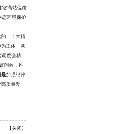
绕“高站位虑
生态环境保护
党的二十大精
委为主体，党
建调度会精
督问效，推
四是
加强纪律
业高质量发
【
关闭
】