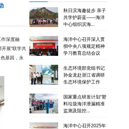
动
秋日滨海趣徒步 亲子
共学护蔚蓝——海洋
中心组织滨海...
工作深度融
海洋中心召开深入贯
彻中央八项规定精神
开展“联学共
学习教育总结会议
红色基因，永
生态环境部党组书记
孙金龙赴浙江省调研
生态环境保护工作
国家重点研发计划“塑
料垃圾海洋泄漏精准
监测及阻控...
海洋中心召开2025年